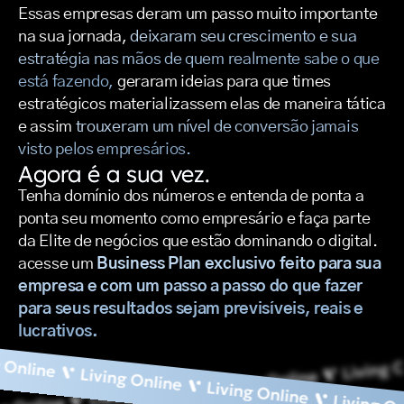
Essas empresas deram um passo muito importante
na sua jornada,
deixaram seu crescimento e sua
estratégia nas mãos de quem realmente sabe o que
está fazendo,
geraram ideias para que times
estratégicos materializassem elas de maneira tática
e assim
trouxeram um nível de conversão jamais
visto pelos empresários.
Agora é a sua vez.
Tenha domínio dos números e entenda de ponta a
ponta seu momento como empresário e faça parte
da Elite de negócios que estão dominando o digital.
acesse um
Business Plan exclusivo feito para sua
empresa e com um passo a passo do que fazer
para seus resultados sejam previsíveis, reais e
lucrativos.
line
Living Onli
Living Online
Living Online
Living Online
Living Online
Living Onlin